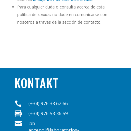
Para cualquier duda o consulta acerca de esta
política de
cookies
no dude en comunicarse con
nosotros a través de la sección de contacto.
KONTAKT

(+34) 976 33 62 66

(+34) 976 53 36 59

lab-
argenol@laboratorios-