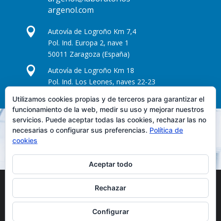
argenol.com

Autovía de Logroño Km 7,4
Pol. Ind. Europa 2, nave 1
50011 Zaragoza (España)

Autovía de Logroño Km 18
Pol. Ind. Los Leones, naves 22-23
50298 Pinseque - Zaragoza (España)
Utilizamos cookies propias y de terceros para garantizar el
funcionamiento de la web, medir su uso y mejorar nuestros
servicios. Puede aceptar todas las cookies, rechazar las no
necesarias o configurar sus preferencias.
Política de
cookies
Aceptar todo
Rechtlicher Hinweis
Cookie-Richtlinie
Rechazar
Datenschutzerklärung
Configurar
Desarrollado por
Empresa Desarrollo Web