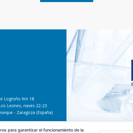
T
T
O
O
S
S
de Logroño Km 18
 Los Leones, naves 22-23
nseque - Zaragoza (España)
ros para garantizar el funcionamiento de la
atenschutzerklärung