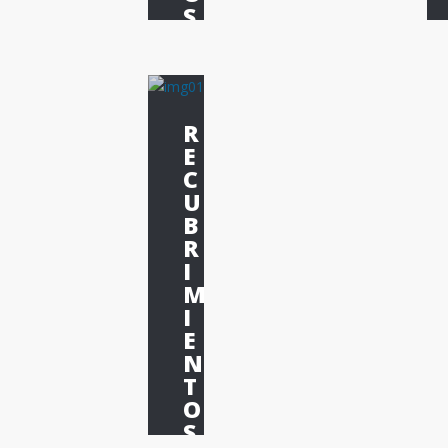
S
Derivados
Deriva
de la
de la
plata
plata
R
metálica
metálic
E
C
U
B
R
I
M
I
E
N
T
O
S