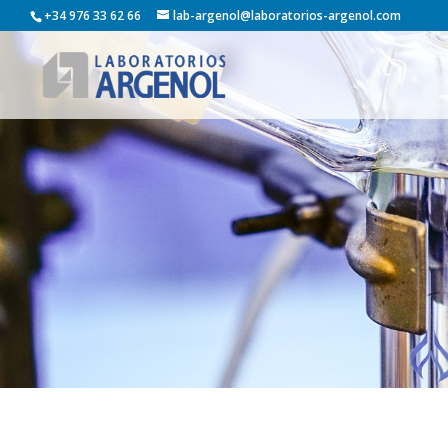
+34 976 33 62 66
lab-argenol@laboratorios-argenol.com