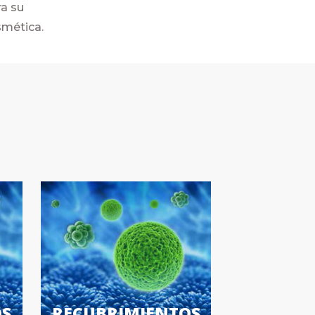
ra su
smética.
OS
RECUBRIMIENTOS