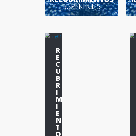
SUPERFICIES
R
E
C
U
B
R
I
M
I
E
N
T
O