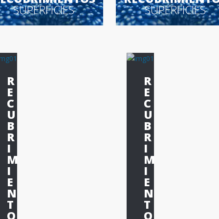
SUPERFICIES
SUPERFICIES
R
R
E
E
C
C
U
U
B
B
R
R
I
I
M
M
I
I
E
E
N
N
T
T
O
O