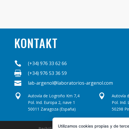
S
T
I
O
M
S
I
E
N
T
O
KONTAKT
S

(+34) 976 33 62 66

(+34) 976 53 36 59

lab-argenol@laboratorios-argenol.com


Autovía de Logroño Km 7,4
Autovía 
Pol. Ind. Europa 2, nave 1
Pol. Ind.
50011 Zaragoza (España)
50298 Pi
Utilizamos cookies propias y de terce
Rechtlicher Hinweis
Cookie-Richtlinie
D