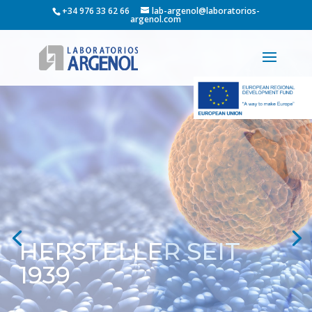
+34 976 33 62 66
lab-argenol@laboratorios-
argenol.com
HERSTELLER
PHARMAZEUTISCHER
WIRKSTOFFE
Antimikrobielle Wirkstoffe basierend